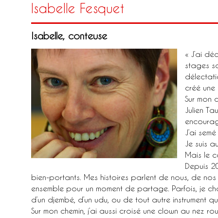
Isabelle Fesquet
Isabelle, conteuse
« J’ai dé
stages so
délectati
créé une 
Sur mon c
Julien Ta
encourag
J’ai semé
Je suis a
Mais le c
Depuis 20
bien-portants. Mes histoires parlent de nous, de nos pe
ensemble pour un moment de partage. Parfois, je ch
d’un djembé, d’un udu, ou de tout autre instrument 
Sur mon chemin, j’ai aussi croisé une clown au nez 