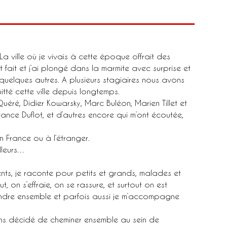
a ville où je vivais à cette époque offrait des
 fait et j’ai plongé dans la marmite avec surprise et
quelques autres. A plusieurs stagiaires nous avons
tté cette ville depuis longtemps.
éré, Didier Kowarsky, Marc Buléon, Marien Tillet et
ance Duflot, et d’autres encore qui m’ont écoutée,
n France ou à l’étranger.
illeurs…
ents, je raconte pour petits et grands, malades et
, on s’effraie, on se rassure, et surtout on est
endre ensemble et parfois aussi je m’accompagne
vons décidé de cheminer ensemble au sein de