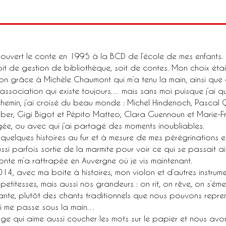
couvert le conte en 1995 à la BCD de l’école de mes enfants. L
it de gestion de bibliothèque, soit de contes. Mon choix était
on grâce à Michèle Chaumont qui m’a tenu la main, ainsi que 
association qui existe toujours… mais sans moi puisque j’ai qui
hemin, j’ai croisé du beau monde : Michel Hindenoch, Pascal Qu
uber, Gigi Bigot et Pépito Matteo, Clara Guennoun et Marie-Fr
ée, ou avec qui j’ai partagé des moments inoubliables.
 quelques histoires au fur et à mesure de mes pérégrinations e
ussi parfois sortie de la marmite pour voir ce qui se passait a
onte m’a rattrapée en Auvergne où je vis maintenant.
14, avec ma boite à histoires, mon violon et d’autres instrum
titesses, mais aussi nos grandeurs : on rit, on rêve, on s’émeut
ante, plutôt des chants traditionnels que nous pouvons repr
qui me passe sous la main…
rouge qui aime aussi coucher les mots sur le papier et nous a