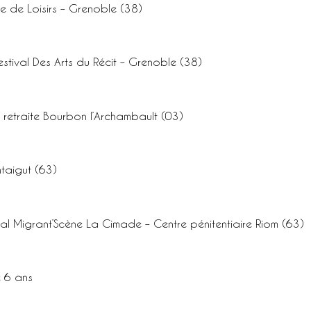
e de Loisirs – Grenoble (38)
estival Des Arts du Récit – Grenoble (38)
e retraite Bourbon l’Archambault (03)
taigut (63)
val Migrant’Scène La Cimade – Centre pénitentiaire Riom (63)
e 6 ans