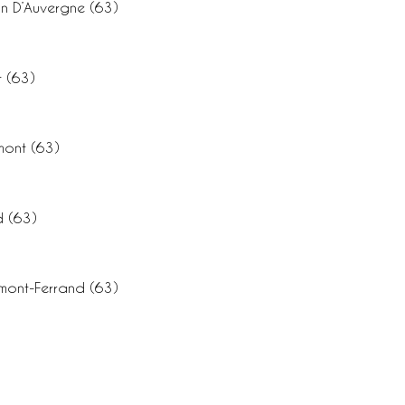
n D’Auvergne (63)
t (63)
mont (63)
d (63)
rmont-Ferrand (63)