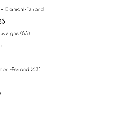
 – Clermont-Ferrand
23
Auvergne (63)
c
rmont-Ferrand (63)
)