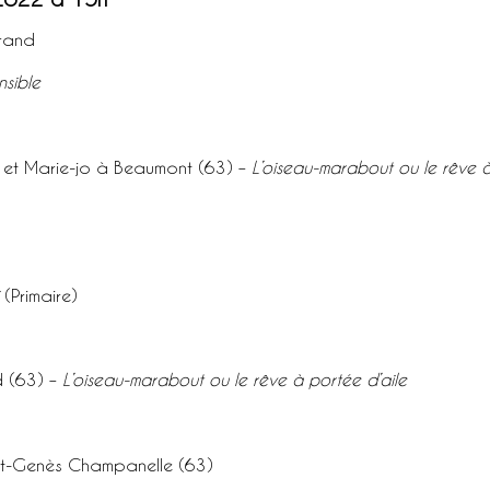
rand
nsible
e et Marie-jo à Beaumont (63) –
L’oiseau-marabout ou le rêve à
i
(Primaire)
d (63) –
L’oiseau-marabout ou le rêve à portée d’aile
int-Genès Champanelle (63)